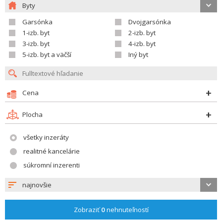
Byty
Garsónka
Dvojgarsónka
1-izb. byt
2-izb. byt
3-izb. byt
4-izb. byt
5-izb. byt a väčší
Iný byt
Cena
Plocha
všetky inzeráty
realitné kancelárie
súkromní inzerenti
najnovšie
Zobraziť
0
nehnuteľností