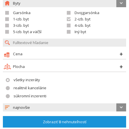
Byty
Garsónka
Dvojgarsónka
1-izb. byt
2-izb. byt
3-izb. byt
4-izb. byt
5-izb. byt a väčší
Iný byt
Cena
Plocha
všetky inzeráty
realitné kancelárie
súkromní inzerenti
najnovšie
Zobraziť
0
nehnuteľností