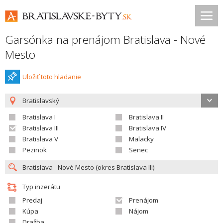
Garsónka na prenájom Bratislava - Nové
Mesto
Uložiť toto hladanie
Bratislavský
Bratislava I
Bratislava II
Bratislava III
Bratislava IV
Bratislava V
Malacky
Pezinok
Senec
Typ inzerátu
Predaj
Prenájom
Kúpa
Nájom
Dražba