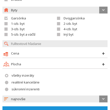
Byty
Garsónka
Dvojgarsónka
1-izb. byt
2-izb. byt
3-izb. byt
4-izb. byt
5-izb. byt a väčší
Iný byt
Cena
Plocha
všetky inzeráty
realitné kancelárie
súkromní inzerenti
najnovšie