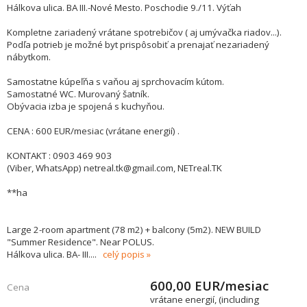
Hálkova ulica. BA III.-Nové Mesto. Poschodie 9./11. Výťah
Kompletne zariadený vrátane spotrebičov ( aj umývačka riadov...).
Podľa potrieb je možné byt prispôsobiť a prenajať nezariadený
nábytkom.
Samostatne kúpeľňa s vaňou aj sprchovacím kútom.
Samostatné WC. Murovaný šatník.
Obývacia izba je spojená s kuchyňou.
CENA : 600 EUR/mesiac (vrátane energií) .
KONTAKT : 0903 469 903
(Viber, WhatsApp) netreal.tk@gmail.com, NETreal.TK
**ha
Large 2-room apartment (78 m2) + balcony (5m2). NEW BUILD
"Summer Residence". Near POLUS.
Hálkova ulica. BA- III.
...
celý popis
600,00
EUR/mesiac
Cena
vrátane energií, (including