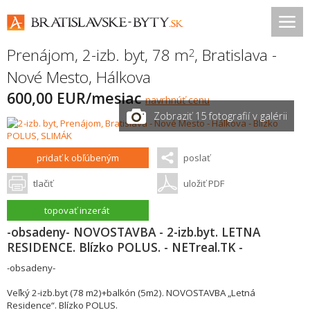
Prenájom, 2-izb. byt, 78 m
,
Bratislava -
2
Nové Mesto
,
Hálkova
600,00 EUR/mesiac
navrhnúť cenu
Zobraziť 15 fotografií v galérii
pridať k obľúbeným
poslať
tlačiť
uložiť PDF
topovať inzerát
-obsadeny- NOVOSTAVBA - 2-izb.byt. LETNA
RESIDENCE. Blízko POLUS. - NETreal.TK -
-obsadeny-
Veľký 2-izb.byt (78 m2)+balkón (5m2). NOVOSTAVBA „Letná
Residence“. Blízko POLUS.