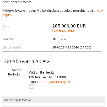
developera v meste.
Pôdorys bytu je moderný a konštrukcia dovoľuje prerobiť ho aj
...
celý
popis
285 000,00
EUR
Cena
navrhnúť cenu
Vložené
18. 6. 2026
Číslo inzerátu
AR-022S-1396640 (61900)
Kontaktovať makléra
Viktor Berlecký
Telefón: +421413217800
E-mail:
berlecky@tureality.sk