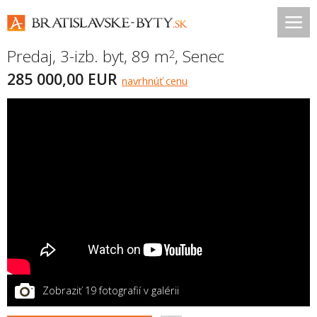
Predaj, 3-izb. byt, 89 m
,
Senec
2
285 000,00 EUR
navrhnúť cenu
Zobraziť 19 fotografií v galérii