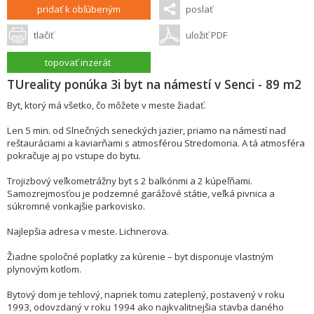
pridať k obľúbeným
poslať
tlačiť
uložiť PDF
topovať inzerát
TUreality ponúka 3i byt na námestí v Senci - 89 m2
Byt, ktorý má všetko, čo môžete v meste žiadať.
Len 5 min. od Slnečných seneckých jazier, priamo na námestí nad
reštauráciami a kaviarňami s atmosférou Stredomoria. A tá atmosféra
pokračuje aj po vstupe do bytu.
Trojizbový veľkometrážny byt s 2 balkónmi a 2 kúpeľňami.
Samozrejmosťou je podzemné garážové státie, veľká pivnica a
súkromné vonkajšie parkovisko.
Najlepšia adresa v meste. Lichnerova.
Žiadne spoločné poplatky za kúrenie – byt disponuje vlastným
plynovým kotlom.
Bytový dom je tehlový, napriek tomu zateplený, postavený v roku
1993, odovzdaný v roku 1994 ako najkvalitnejšia stavba daného