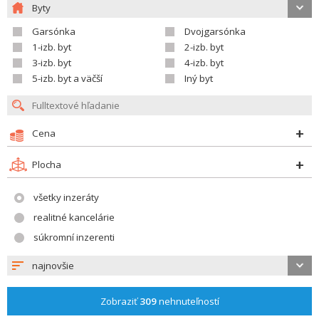
Byty
Garsónka
Dvojgarsónka
1-izb. byt
2-izb. byt
3-izb. byt
4-izb. byt
5-izb. byt a väčší
Iný byt
Cena
Plocha
všetky inzeráty
realitné kancelárie
súkromní inzerenti
najnovšie
Zobraziť
309
nehnuteľností