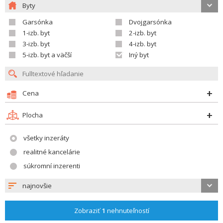
Byty
Garsónka
Dvojgarsónka
1-izb. byt
2-izb. byt
3-izb. byt
4-izb. byt
5-izb. byt a väčší
Iný byt
Cena
Plocha
všetky inzeráty
realitné kancelárie
súkromní inzerenti
najnovšie
Zobraziť
1
nehnuteľností