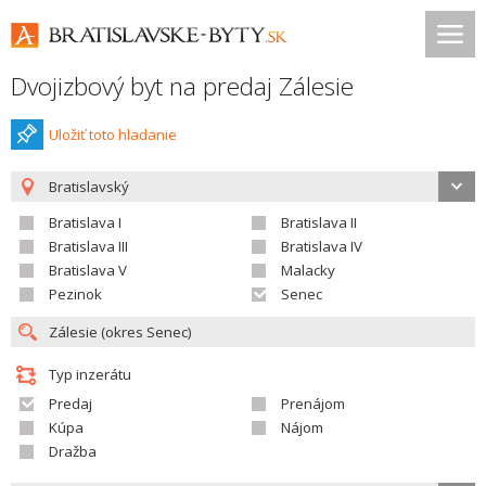
Dvojizbový byt na predaj Zálesie
Uložiť toto hladanie
Bratislavský
Bratislava I
Bratislava II
Bratislava III
Bratislava IV
Bratislava V
Malacky
Pezinok
Senec
Typ inzerátu
Predaj
Prenájom
Kúpa
Nájom
Dražba