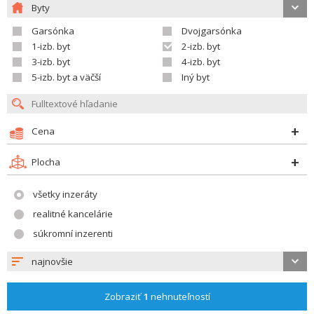
Byty
Garsónka
Dvojgarsónka
1-izb. byt
2-izb. byt
3-izb. byt
4-izb. byt
5-izb. byt a väčší
Iný byt
Cena
Plocha
všetky inzeráty
realitné kancelárie
súkromní inzerenti
najnovšie
Zobraziť
1
nehnuteľností