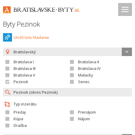
Byty Pezinok
Uložiť toto hladanie
Bratislavský
Bratislava I
Bratislava II
Bratislava III
Bratislava IV
Bratislava V
Malacky
Pezinok
Senec
Typ inzerátu
Predaj
Prenájom
Kúpa
Nájom
Dražba