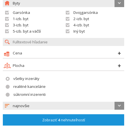
Byty
Garsónka
Dvojgarsónka
1-izb. byt
2-izb. byt
3-izb. byt
4-izb. byt
5-izb. byt a väčší
Iný byt
Cena
Plocha
všetky inzeráty
realitné kancelárie
súkromní inzerenti
najnovšie
Zobraziť
4
nehnuteľností