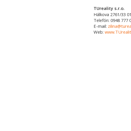
TUreality s.r.o.
Hálkova 2761/33
0
Telefón:
0948 777 
E-mail:
zilina@turea
Web:
www.TUrealit