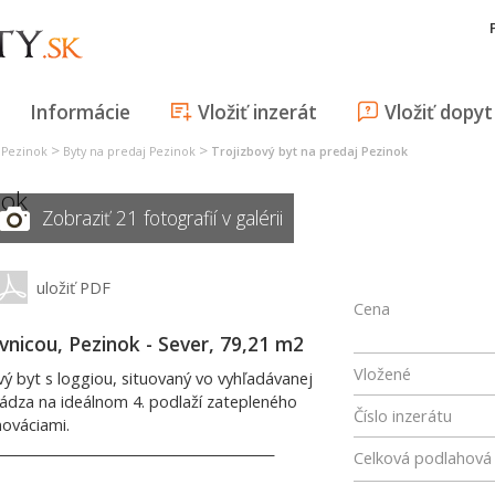
Informácie
Vložiť inzerát
Vložiť dopyt
>
>
 Pezinok
Byty na predaj Pezinok
Trojizbový byt na predaj Pezinok
nok
Zobraziť 21 fotografií v galérii
uložiť PDF
Cena
ivnicou, Pezinok - Sever, 79,21 m2
Vložené
vý byt s loggiou, situovaný vo vyhľadávanej
chádza na ideálnom 4. podlaží zatepleného
Číslo inzerátu
nováciami.
__________________________________________
Celková podlahová