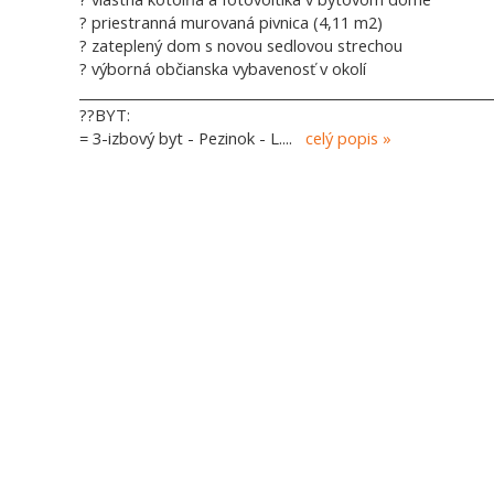
? priestranná murovaná pivnica (4,11 m2)
? zateplený dom s novou sedlovou strechou
? výborná občianska vybavenosť v okolí
______________________________________________________________
??BYT:
= 3-izbový byt - Pezinok - L.
...
celý popis