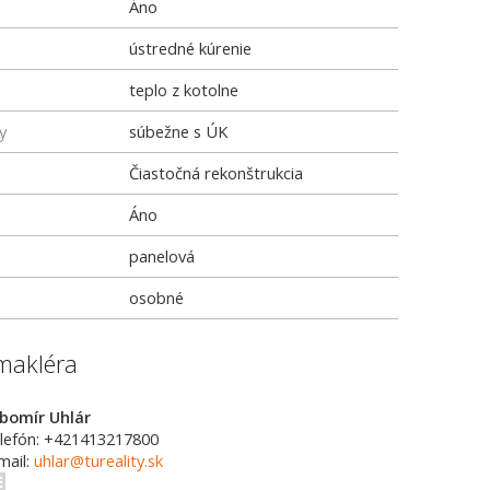
Áno
ústredné kúrenie
teplo z kotolne
y
súbežne s ÚK
Čiastočná rekonštrukcia
Áno
panelová
osobné
makléra
bomír Uhlár
lefón: +421413217800
mail:
uhlar@tureality.sk