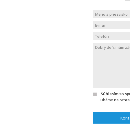
Súhlasím so s
Dbáme na ochran
Kont