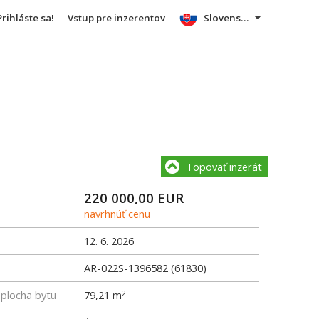
Prihláste sa!
Vstup pre inzerentov
Slovensky
Topovať inzerát
220 000,00
EUR
navrhnúť cenu
12. 6. 2026
AR-022S-1396582 (61830)
 plocha bytu
79,21 m
2