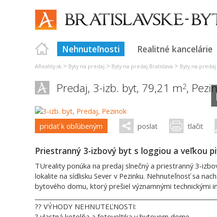
Nehnuteľnosti
Realitné kancelárie
>
>
>
AReality.sk
Byty na predaj
Byty na predaj Bratislava
Byty na predaj
Predaj, 3-izb. byt, 79,21 m
,
Pezi
2
pridať k obľúbeným
poslať
tlačiť
Priestranný 3-izbový byt s loggiou a veľkou p
TUreality ponúka na predaj slnečný a priestranný 3-izbo
lokalite na sídlisku Sever v Pezinku. Nehnuteľnosť sa na
bytového domu, ktorý prešiel významnými technickými i
______________________________________________________________
?? VÝHODY NEHNUTEĽNOSTI:
? vlastná kotolňa a fotovoltika v bytovom dome