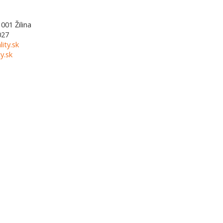
1001
Žilina
027
lity.sk
y.sk