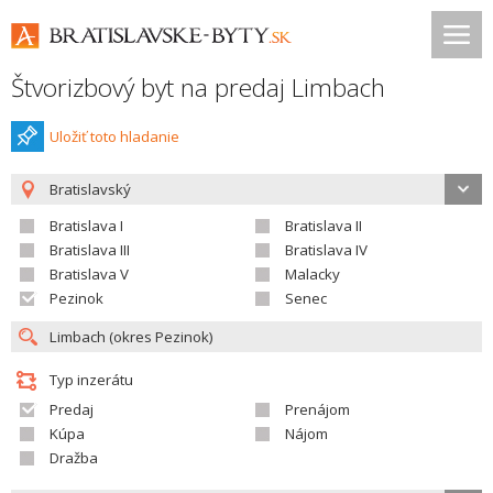
Štvorizbový byt na predaj Limbach
Uložiť toto hladanie
Bratislavský
Bratislava I
Bratislava II
Bratislava III
Bratislava IV
Bratislava V
Malacky
Pezinok
Senec
Typ inzerátu
Predaj
Prenájom
Kúpa
Nájom
Dražba