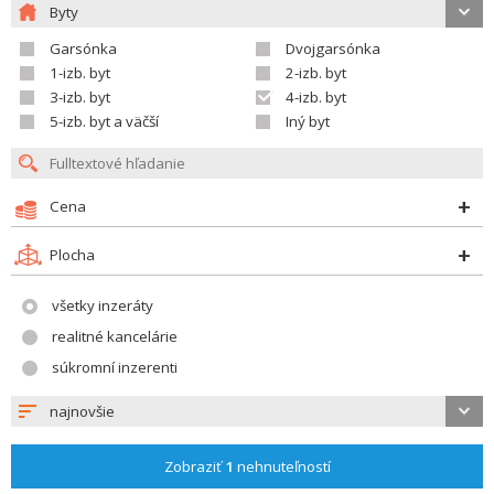
Byty
Garsónka
Dvojgarsónka
1-izb. byt
2-izb. byt
3-izb. byt
4-izb. byt
5-izb. byt a väčší
Iný byt
Cena
Plocha
všetky inzeráty
realitné kancelárie
súkromní inzerenti
najnovšie
Zobraziť
1
nehnuteľností