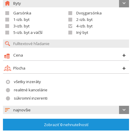
Byty
Garsónka
Dvojgarsónka
1-izb. byt
2-izb. byt
3-izb. byt
4-izb. byt
5-izb. byt a väčší
Iný byt
Cena
Plocha
všetky inzeráty
realitné kancelárie
súkromní inzerenti
najnovšie
Zobraziť
0
nehnuteľností