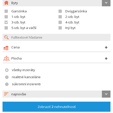
Byty
Garsónka
Dvojgarsónka
1-izb. byt
2-izb. byt
3-izb. byt
4-izb. byt
5-izb. byt a väčší
Iný byt
Cena
Plocha
všetky inzeráty
realitné kancelárie
súkromní inzerenti
najnovšie
Zobraziť
2
nehnuteľností