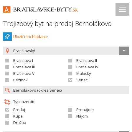
Trojizbový byt na predaj Bernolákovo
Uložiť toto hladanie
Bratislavský
Bratislava I
Bratislava II
Bratislava III
Bratislava IV
Bratislava V
Malacky
Pezinok
Senec
Typ inzerátu
Predaj
Prenájom
Kúpa
Nájom
Dražba