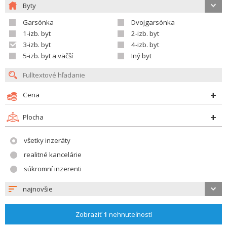
Byty
Garsónka
Dvojgarsónka
1-izb. byt
2-izb. byt
3-izb. byt
4-izb. byt
5-izb. byt a väčší
Iný byt
Cena
Plocha
všetky inzeráty
realitné kancelárie
súkromní inzerenti
najnovšie
Zobraziť
1
nehnuteľností