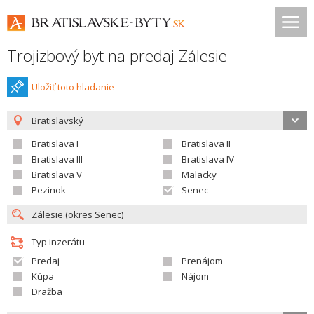
Trojizbový byt na predaj Zálesie
Uložiť toto hladanie
Bratislavský
Bratislava I
Bratislava II
Bratislava III
Bratislava IV
Bratislava V
Malacky
Pezinok
Senec
Typ inzerátu
Predaj
Prenájom
Kúpa
Nájom
Dražba