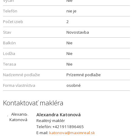
Výťah
Nie
Telefón
nie je
Počet izieb
2
Stav
Novostavba
Balkón
Nie
Lodžia
Nie
Terasa
Nie
Nadzemné podlažie
Prízemné podlažie
Forma vlastníctva
osobné
Kontaktovať makléra
Alexandra Katonová
Realitný maklér
Telefón: +421911896465
E-mail:
katonova@maximreal.sk