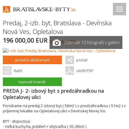
Predaj, 2-izb. byt,
Bratislava - Devínska
Nová Ves
,
Opletalova
196 000,00 EUR
navrhnúť cenu
Zobraziť 10 fotografií v galérii
pridať k obľúbeným
poslať
tlačiť
uložiť PDF
topovať inzerát
PREDA J- 2- izbový byt s predzáhradkou na
Opletalovej ulici
Ponúkame na predaj 2 izbový byt ( 58m2 ) s predzáhradkou ( 51m2 ) v
príjemnej lokalite na Opletalovej ulici v Devínskej Novej Vsi.
BYT - dispozícia:
- Veľká kuchyňa, jedáleň + obývačka ( 30,38m2 )