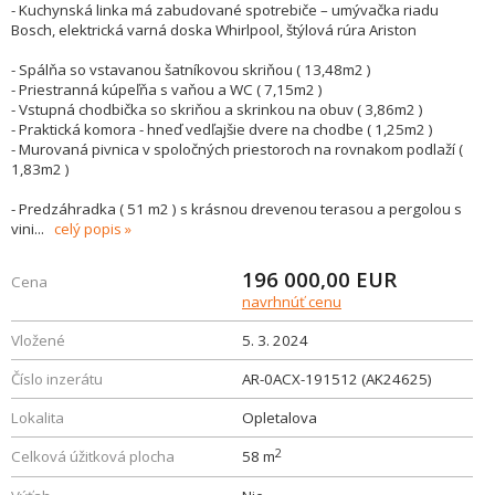
- Kuchynská linka má zabudované spotrebiče – umývačka riadu
Bosch, elektrická varná doska Whirlpool, štýlová rúra Ariston
- Spálňa so vstavanou šatníkovou skriňou ( 13,48m2 )
- Priestranná kúpeľňa s vaňou a WC ( 7,15m2 )
- Vstupná chodbička so skriňou a skrinkou na obuv ( 3,86m2 )
- Praktická komora - hneď vedľajšie dvere na chodbe ( 1,25m2 )
- Murovaná pivnica v spoločných priestoroch na rovnakom podlaží (
1,83m2 )
- Predzáhradka ( 51 m2 ) s krásnou drevenou terasou a pergolou s
vini
...
celý popis
196 000,00
EUR
Cena
navrhnúť cenu
Vložené
5. 3. 2024
Číslo inzerátu
AR-0ACX-191512 (AK24625)
Lokalita
Opletalova
2
Celková úžitková plocha
58 m