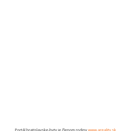
Portál bratislavske-byty je členom rodiny
www.areality.sk