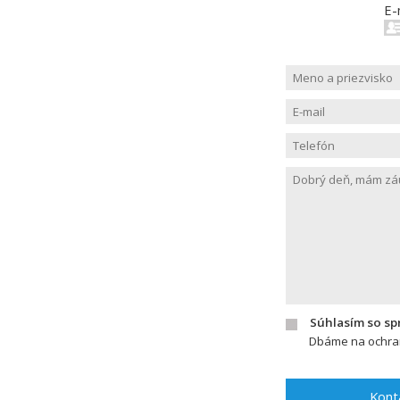
E-
Súhlasím so s
Dbáme na ochran
Kont