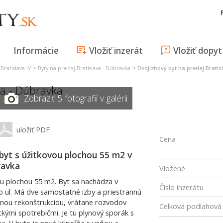
Informácie
Vložiť inzerát
Vložiť dopyt
>
>
Bratislava IV
Byty na predaj Bratislava - Dúbravka
Dvojizbový byt na predaj Bratis
va - Dúbravka
Zobraziť 5 fotografií v galérii
uložiť PDF
Cena
 byt s úžitkovou plochou 55 m2 v
ravka
Vložené
ou plochou 55 m2. Byt sa nachádza v
Číslo inzerátu
ho ul. Má dve samostatné izby a priestrannú
tnou rekonštrukciou, vrátane rozvodov
Celková podlahová
ickými spotrebičmi. Je tu plynový sporák s