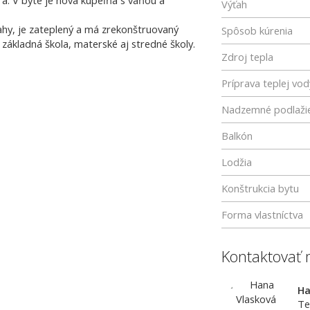
a. V byte je nová kúpeľňa s vaňou a
Výťah
ahy, je zateplený a má zrekonštruovaný
Spôsob kúrenia
 základná škola, materské aj stredné školy.
Zdroj tepla
Príprava teplej vod
Nadzemné podlaži
Balkón
Lodžia
Konštrukcia bytu
Forma vlastníctva
Kontaktovať 
Ha
Te