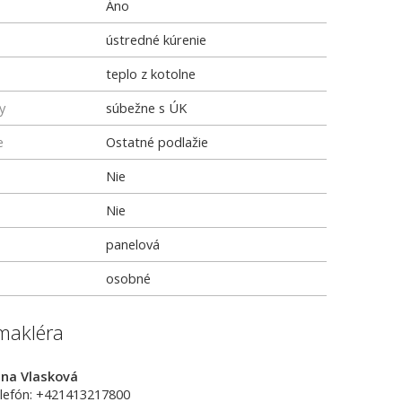
Áno
ústredné kúrenie
teplo z kotolne
y
súbežne s ÚK
e
Ostatné podlažie
Nie
Nie
panelová
osobné
makléra
na Vlasková
lefón: +421413217800