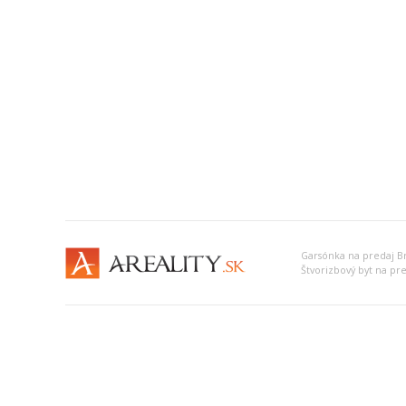
Garsónka na predaj Bra
Štvorizbový byt na pred