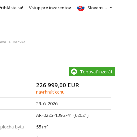
Prihláste sa!
Vstup pre inzerentov
Slovensky
lava - Dúbravka
Topovať inzerát
226 999,00
EUR
navrhnúť cenu
29. 6. 2026
AR-022S-1396741 (62021)
 plocha bytu
55 m
2