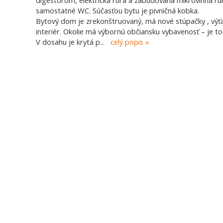
digestorom, elektrická rúra a zabudovaná mikrovlnná rúr
samostatné WC. Súčasťou bytu je pivničná kobka.
Bytový dom je zrekonštruovaný, má nové stúpačky , výť
interiér. Okolie má výbornú občiansku vybavenosť – je to
V dosahu je krytá p
...
celý popis