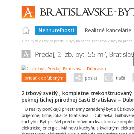
Nehnuteľnosti
Realitné kancelárie
>
>
>
AReality.sk
Byty na predaj
Byty na predaj Bratislava
Byty na predaj 
Predaj, 2-izb. byt, 55 m
,
Bratisla
2
pridať k obľúbeným
poslať
tlačiť
2 izbový svetlý , kompletne zrekonštruovaný
peknej tichej prírodnej časti Bratislava – Dúb
TU reality ponúkajú priestranný zariadený byt s úžitkov
príjemnej tichej lokalite Bratislava – Dúbravka, Galbavé
kuchyňu. Byt prešiel pred nedávnom kvalitnou a komple
elektrickej energie . Má novú kuchyňu s kvalitnými elektr