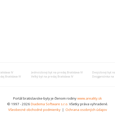
tislava IV
Jednoizbový byt na predaj Bratislava IV
Dvojizbový byt na
aj Bratislava IV
Veľký byt na predaj Bratislava IV
Dvojgarsónka na p
Portál bratislavske-byty je členom rodiny
www.areality.sk
© 1997 - 2026
Diadema Software s.r.o.
Všetky práva vyhradené.
Všeobecné obchodné podmienky
|
Ochrana osobných údajov