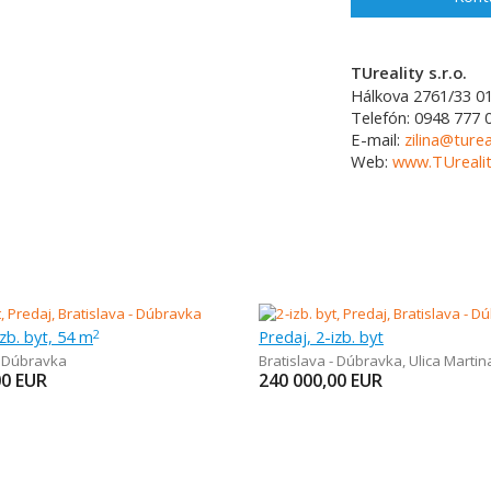
TUreality s.r.o.
Hálkova 2761/33
0
Telefón:
0948 777 
E-mail:
zilina@turea
Web:
www.TUrealit
izb. byt, 54 m
Predaj, 2-izb. byt
2
- Dúbravka
Bratislava - Dúbravka
,
Ulica Marti
00
EUR
240 000,00
EUR