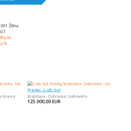
1001
Žilina
027
lity.sk
y.sk
Predaj, 2-izb. byt
na Granca
Bratislava - Dúbravka
,
Galbavého
125 000,00
EUR