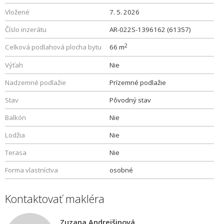
Vložené
7. 5. 2026
Číslo inzerátu
AR-022S-1396162 (61357)
2
Celková podlahová plocha bytu
66 m
Výťah
Nie
Nadzemné podlažie
Prízemné podlažie
Stav
Pôvodný stav
Balkón
Nie
Lodžia
Nie
Terasa
Nie
Forma vlastníctva
osobné
Kontaktovať makléra
Zuzana Andrejšinová