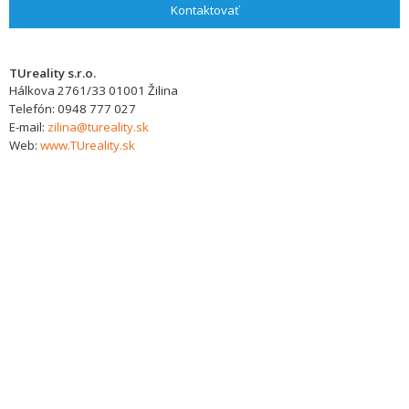
Kontaktovať
TUreality s.r.o.
Hálkova 2761/33
01001
Žilina
Telefón:
0948 777 027
E-mail:
zilina@tureality.sk
Web:
www.TUreality.sk