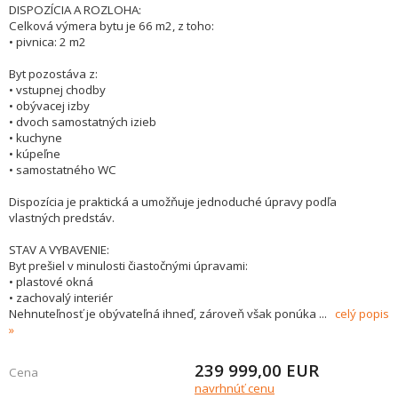
DISPOZÍCIA A ROZLOHA:
Celková výmera bytu je 66 m2, z toho:
• pivnica: 2 m2
Byt pozostáva z:
• vstupnej chodby
• obývacej izby
• dvoch samostatných izieb
• kuchyne
• kúpeľne
• samostatného WC
Dispozícia je praktická a umožňuje jednoduché úpravy podľa
vlastných predstáv.
STAV A VYBAVENIE:
Byt prešiel v minulosti čiastočnými úpravami:
• plastové okná
• zachovalý interiér
Nehnuteľnosť je obývateľná ihneď, zároveň však ponúka
...
celý popis
239 999,00
EUR
Cena
navrhnúť cenu