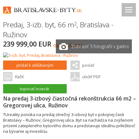
Predaj, 3-izb. byt, 66 m
,
Bratislava -
2
Ružinov
239 999,00 EUR
navrhnúť cenu
Zobraziť 5 fotografií v galérii
pridať k obľúbeným
poslať
tlačiť
uložiť PDF
topovať inzerát
Na predaj 3-izbový čiastočná rekonštrukcia 66 m2 –
Gregorovej ulica, Ružinov
TUreality ponúka na predaj slnečný 3-izbový byt v pokojnej časti
Bratislavy – Ružinov, Gregorovej ulica. Byt sa nachádza na zvýšenom
prízemí zatepleného bytového domu a predstavuje ideálnu príležitosť
na bývanie aj investíciu.