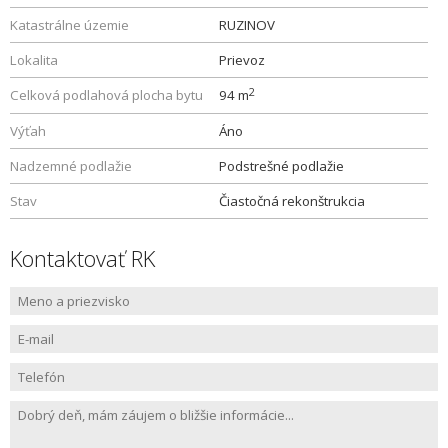
Katastrálne územie
RUZINOV
Lokalita
Prievoz
2
Celková podlahová plocha bytu
94 m
Výťah
Áno
Nadzemné podlažie
Podstrešné podlažie
Stav
Čiastočná rekonštrukcia
Kontaktovať RK