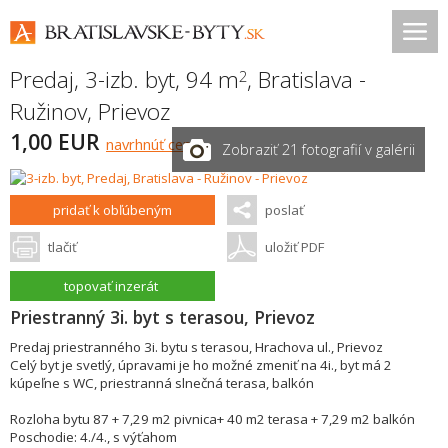
Predaj, 3-izb. byt, 94 m
,
Bratislava -
2
Ružinov
,
Prievoz
1,00 EUR
navrhnúť cenu
Zobraziť 21 fotografií v galérii
pridať k obľúbeným
poslať
tlačiť
uložiť PDF
topovať inzerát
Priestranný 3i. byt s terasou, Prievoz
Predaj priestranného 3i. bytu s terasou, Hrachova ul., Prievoz
Celý byt je svetlý, úpravami je ho možné zmeniť na 4i., byt má 2
kúpeľne s WC, priestranná slnečná terasa, balkón
Rozloha bytu 87 + 7,29 m2 pivnica+ 40 m2 terasa + 7,29 m2 balkón
Poschodie: 4./4., s výťahom