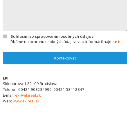
Súhlasím so spracovaním osobných údajov
Dbáme na ochranu osobných údajov, viac informácií nájdete
tu
Kontaktovať
EKI
Sklenárova 1
82109
Bratislava
Telefón:
00421 903234999, 00421 53412347
E-mail:
eki@ekireal.sk
Web:
www.ekireal.sk