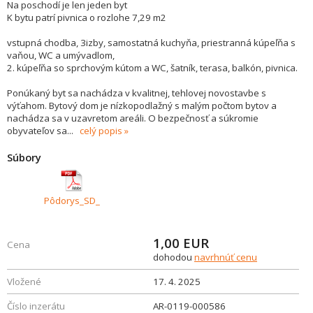
Na poschodí je len jeden byt
K bytu patrí pivnica o rozlohe 7,29 m2
vstupná chodba, 3izby, samostatná kuchyňa, priestranná kúpeľňa s
vaňou, WC a umývadlom,
2. kúpeľňa so sprchovým kútom a WC, šatník, terasa, balkón, pivnica.
Ponúkaný byt sa nachádza v kvalitnej, tehlovej novostavbe s
výťahom. Bytový dom je nízkopodlažný s malým počtom bytov a
nachádza sa v uzavretom areáli. O bezpečnosť a súkromie
obyvateľov sa
...
celý popis
Súbory
Pôdorys_SD_
1,00
EUR
Cena
dohodou
navrhnúť cenu
Vložené
17. 4. 2025
Číslo inzerátu
AR-0119-000586