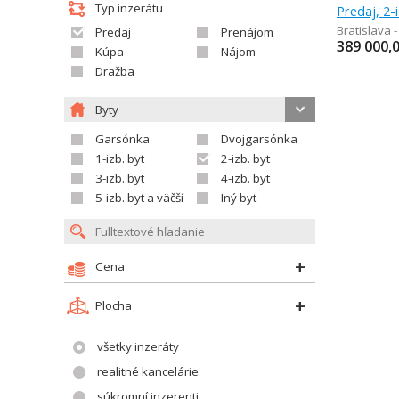
Typ inzerátu
Predaj, 2-
Bratislava 
Predaj
Prenájom
389 000,
Kúpa
Nájom
Dražba
Byty
Garsónka
Dvojgarsónka
1-izb. byt
2-izb. byt
3-izb. byt
4-izb. byt
5-izb. byt a väčší
Iný byt
Cena
Plocha
všetky inzeráty
realitné kancelárie
súkromní inzerenti