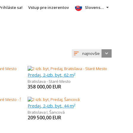
Prihláste sa!
Vstup pre inzerentov
Slovensky
najnovšie
Predaj, 2-izb. byt, 62 m
2
Bratislava - Staré Mesto
358 000,00
EUR
Predaj, 2-izb. byt, 44 m
2
Bratislava I
,
Šancová
209 500,00
EUR