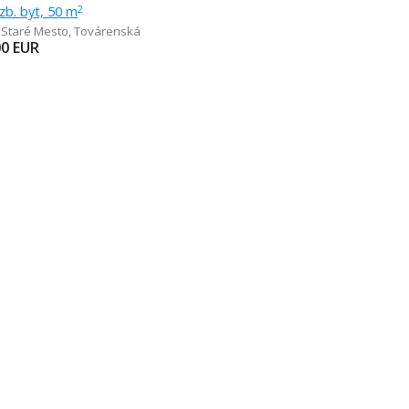
izb. byt, 50 m
2
- Staré Mesto
,
Továrenská
00
EUR