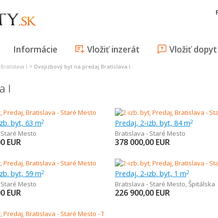
Informácie
Vložiť inzerát
Vložiť dopyt
>
Bratislava I
Dvojizbový byt na predaj Bratislava I
a I
izb. byt, 63 m
Predaj, 2-izb. byt, 84 m
2
2
- Staré Mesto
Bratislava - Staré Mesto
00
EUR
378 000,00
EUR
izb. byt, 59 m
Predaj, 2-izb. byt, 1 m
2
2
- Staré Mesto
Bratislava - Staré Mesto
,
Špitálska
00
EUR
226 900,00
EUR