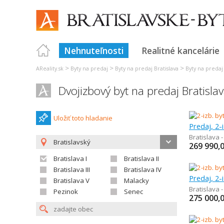
Nehnuteľnosti
Realitné kancelárie
>
>
>
AReality.sk
Byty na predaj
Byty na predaj Bratislava
Byty na predaj 
Dvojizbový byt na predaj Bratislav
Uložiť toto hladanie
Predaj, 2-
Bratislava 
Bratislavský
269 990,
Bratislava I
Bratislava II
Bratislava III
Bratislava IV
Predaj, 2-
Bratislava V
Malacky
Bratislava 
Pezinok
Senec
275 000,