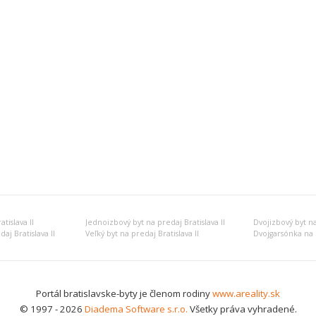
tislava II
Jednoizbový byt na predaj Bratislava II
Dvojizbový byt na
aj Bratislava II
Veľký byt na predaj Bratislava II
Dvojgarsónka na p
Portál bratislavske-byty je členom rodiny
www.areality.sk
© 1997 - 2026
Diadema Software s.r.o.
Všetky práva vyhradené.