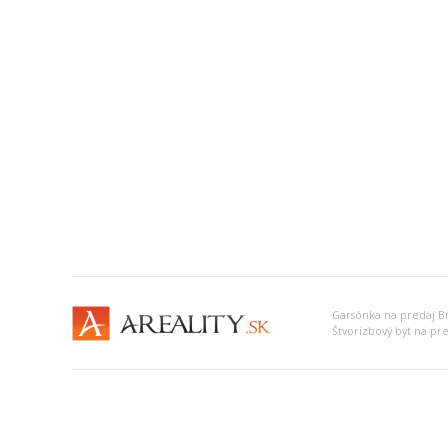
Garsónka na predaj Bra
Štvorizbový byt na pred