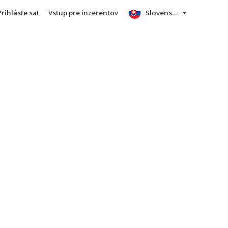
Prihláste sa!
Vstup pre inzerentov
Slovensky