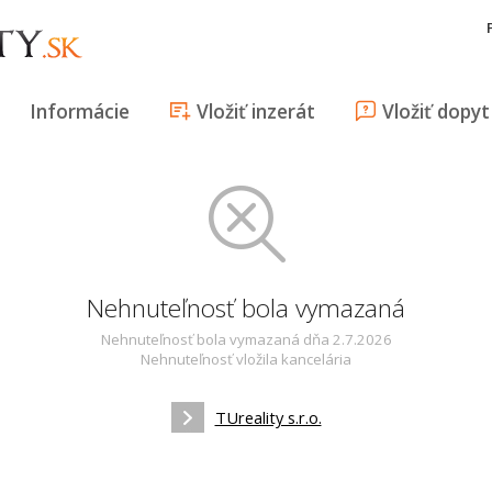
Informácie
Vložiť inzerát
Vložiť dopyt
Nehnuteľnosť bola vymazaná
Nehnuteľnosť bola vymazaná dňa 2.7.2026
Nehnuteľnosť vložila kancelária
TUreality s.r.o.